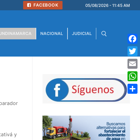
FACEBOOK
05/08/2026 - 11:45 AM
UNDINAMARCA
NACIONAL
JUDICIAL
Face
Buscar:
Twitt
Emai
What
Comp
eparador
tativá y