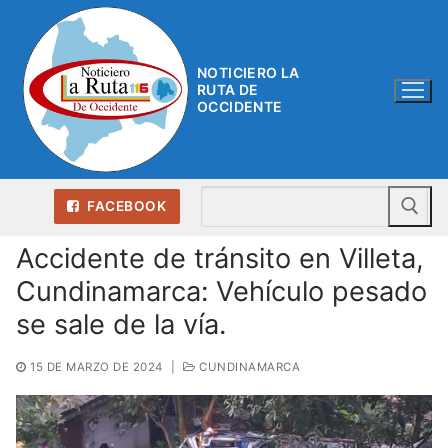
Ir
al
contenido
NOTICIERO LA
RUTA DE
OCCIDENTE
Bu
FACEBOOK
Accidente de tránsito en Villeta,
Cundinamarca: Vehículo pesado
se sale de la vía.
15 DE MARZO DE 2024
|
CUNDINAMARCA