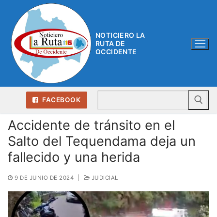
Ir
al
contenido
NOTICIERO LA
RUTA DE
OCCIDENTE
Bu
FACEBOOK
Accidente de tránsito en el
Salto del Tequendama deja un
fallecido y una herida
9 DE JUNIO DE 2024
|
JUDICIAL