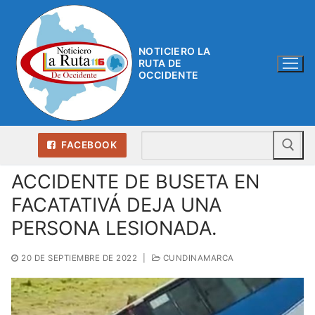
Ir
al
contenido
NOTICIERO LA
RUTA DE
OCCIDENTE
Bu
FACEBOOK
ACCIDENTE DE BUSETA EN
FACATATIVÁ DEJA UNA
PERSONA LESIONADA.
20 DE SEPTIEMBRE DE 2022
|
CUNDINAMARCA