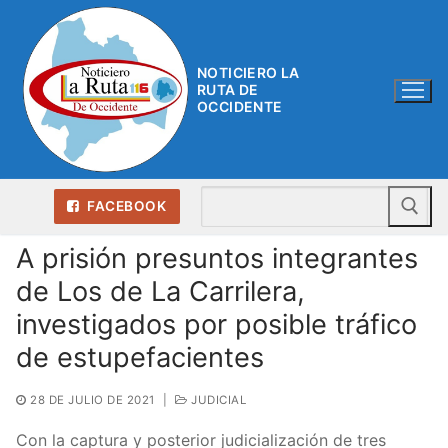
Ir
al
contenido
NOTICIERO LA
RUTA DE
OCCIDENTE
Bu
FACEBOOK
A prisión presuntos integrantes
de Los de La Carrilera,
investigados por posible tráfico
de estupefacientes
28 DE JULIO DE 2021
|
JUDICIAL
Con la captura y posterior judicialización de tres