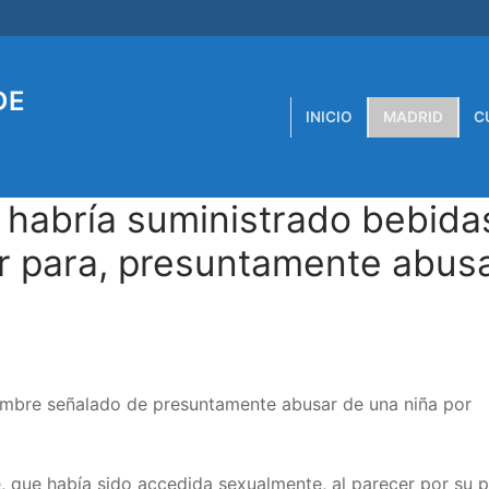
DE
INICIO
MADRID
C
 habría suministrado bebida
 para, presuntamente abusa
 hombre señalado de presuntamente abusar de una niña por
, que había sido accedida sexualmente, al parecer por su p