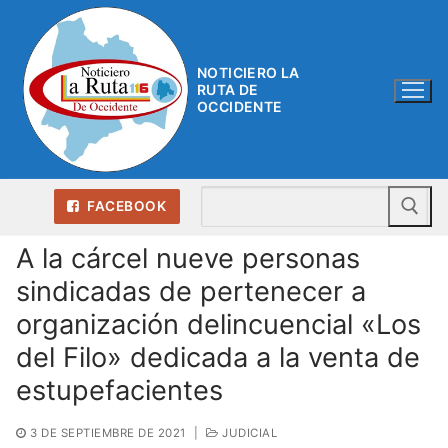
Ir
al
contenido
NOTICIERO LA
RUTA DE
OCCIDENTE
Bu
FACEBOOK
A la cárcel nueve personas
sindicadas de pertenecer a
organización delincuencial «Los
del Filo» dedicada a la venta de
estupefacientes
3 DE SEPTIEMBRE DE 2021
|
JUDICIAL