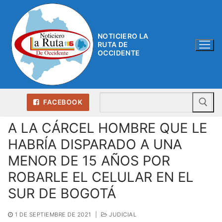
Ir
al
contenido
NOTICIERO LA
RUTA DE
OCCIDENTE
Bu
FACEBOOK
A LA CÁRCEL HOMBRE QUE LE
HABRÍA DISPARADO A UNA
MENOR DE 15 AÑOS POR
ROBARLE EL CELULAR EN EL
SUR DE BOGOTÁ
1 DE SEPTIEMBRE DE 2021
|
JUDICIAL