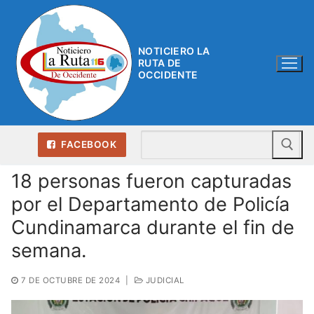
Ir
al
contenido
NOTICIERO LA
RUTA DE
OCCIDENTE
Bu
FACEBOOK
18 personas fueron capturadas
por el Departamento de Policía
Cundinamarca durante el fin de
semana.
7 DE OCTUBRE DE 2024
|
JUDICIAL