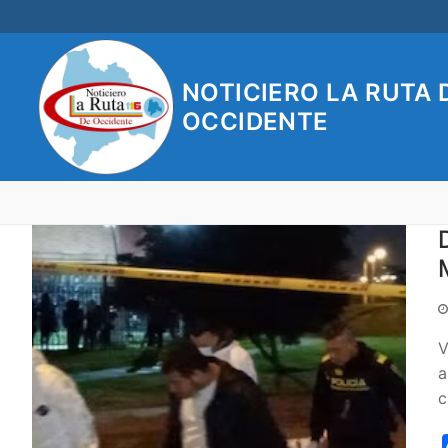
Ir
al
contenido
NOTICIERO LA RUTA 
OCCIDENTE
V
a
c