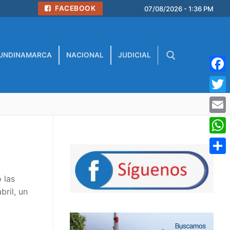
FACEBOOK
07/08/2026 - 1:36 PM
UNDINAMARCA
NACIONAL
JUDICIAL
Face
Buscar:
Twitt
Emai
What
Comp
 las
bril, un