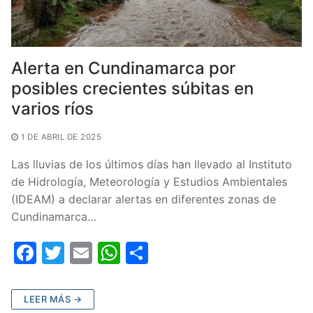
Alerta en Cundinamarca por
posibles crecientes súbitas en
varios ríos
1 DE ABRIL DE 2025
Las lluvias de los últimos días han llevado al Instituto
de Hidrología, Meteorología y Estudios Ambientales
(IDEAM) a declarar alertas en diferentes zonas de
Cundinamarca…
F
T
E
W
C
a
w
m
h
o
c
itt
ai
at
m
LEER MÁS →