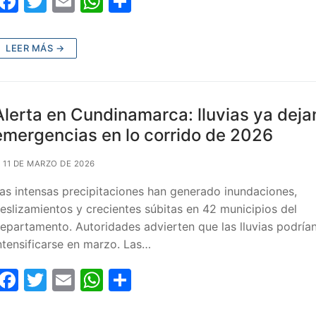
F
T
E
W
C
a
w
m
h
o
c
itt
ai
at
m
LEER MÁS →
e
er
l
s
p
b
A
ar
o
p
tir
Alerta en Cundinamarca: lluvias ya deja
o
p
emergencias en lo corrido de 2026
k
11 DE MARZO DE 2026
as intensas precipitaciones han generado inundaciones,
eslizamientos y crecientes súbitas en 42 municipios del
epartamento. Autoridades advierten que las lluvias podría
ntensificarse en marzo. Las…
F
T
E
W
C
a
w
m
h
o