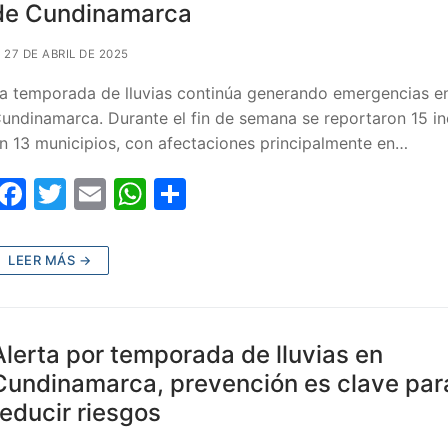
o
p
de Cundinamarca
k
27 DE ABRIL DE 2025
a temporada de lluvias continúa generando emergencias e
undinamarca. Durante el fin de semana se reportaron 15 in
n 13 municipios, con afectaciones principalmente en…
F
T
E
W
C
a
w
m
h
o
c
itt
ai
at
m
LEER MÁS →
e
er
l
s
p
b
A
ar
o
p
tir
Alerta por temporada de lluvias en
o
p
Cundinamarca, prevención es clave par
reducir riesgos
k