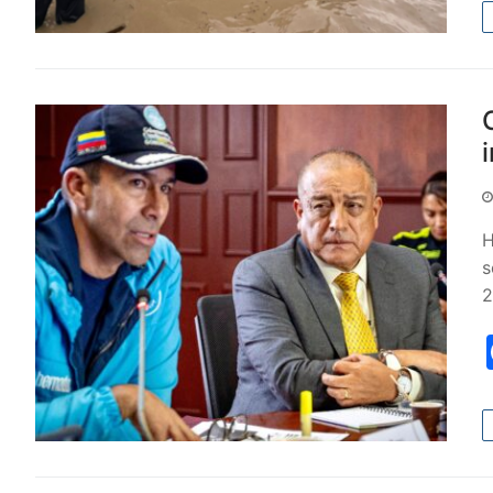
H
s
2