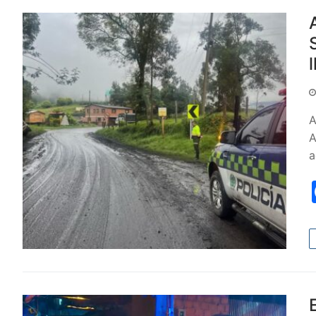
A
A
a