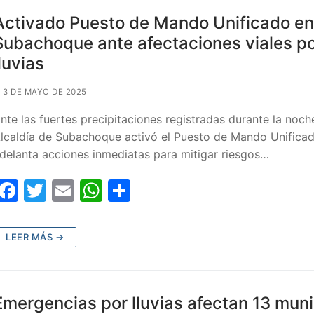
o
p
tir
Activado Puesto de Mando Unificado en
o
p
Subachoque ante afectaciones viales p
lluvias
k
3 DE MAYO DE 2025
nte las fuertes precipitaciones registradas durante la noche
lcaldía de Subachoque activó el Puesto de Mando Unifica
delanta acciones inmediatas para mitigar riesgos…
F
T
E
W
C
a
w
m
h
o
c
itt
ai
at
m
LEER MÁS →
e
er
l
s
p
b
A
ar
o
p
tir
Emergencias por lluvias afectan 13 muni