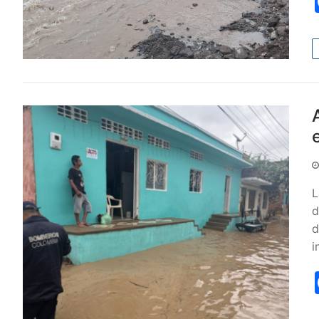
L
d
d
i