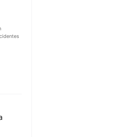
n
cidentes
a