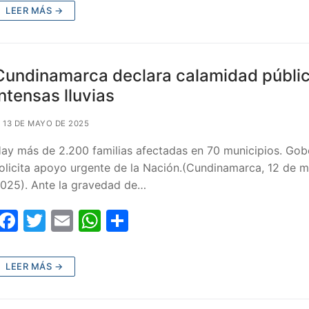
c
itt
ai
at
m
LEER MÁS →
e
er
l
s
p
b
A
ar
o
p
tir
Cundinamarca declara calamidad públic
o
p
intensas lluvias
k
13 DE MAYO DE 2025
ay más de 2.200 familias afectadas en 70 municipios. Gob
olicita apoyo urgente de la Nación.(Cundinamarca, 12 de 
025). Ante la gravedad de…
F
T
E
W
C
a
w
m
h
o
c
itt
ai
at
m
LEER MÁS →
e
er
l
s
p
b
A
ar