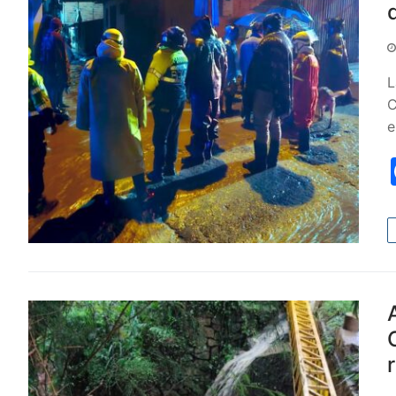
L
C
e