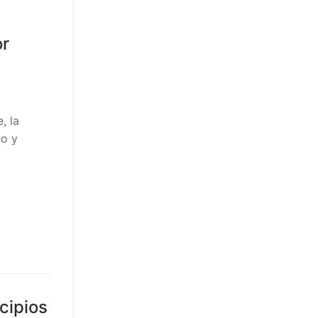
or
, la
do y
cipios