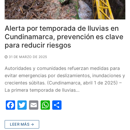
Alerta por temporada de lluvias en
Cundinamarca, prevención es clave
para reducir riesgos
31 DE MARZO DE 2025
Autoridades y comunidades refuerzan medidas para
evitar emergencias por deslizamientos, inundaciones y
crecientes súbitas. (Cundinamarca, abril 1 de 2025) –
La primera temporada de lluvias…
F
T
E
W
C
a
w
m
h
o
c
itt
ai
at
m
LEER MÁS →