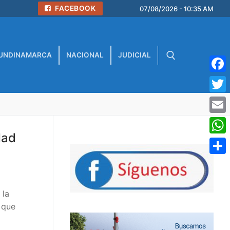
FACEBOOK
07/08/2026 - 10:35 AM
UNDINAMARCA
NACIONAL
JUDICIAL
Face
Buscar:
Twitt
Emai
dad
What
Comp
 la
 que