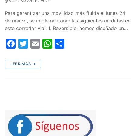
23 DE MARZO DE 2025
Para garantizar una movilidad más fluida el lunes 24
de marzo, se implementarán las siguientes medidas en
este corredor vial: 1. Reversible: hemos diseñado un…
F
T
E
W
C
a
w
m
h
o
c
itt
ai
at
m
LEER MÁS →
e
er
l
s
p
b
A
ar
o
p
tir
o
p
k