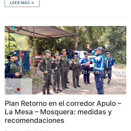
c
itt
ai
at
m
LEER MÁS →
e
er
l
s
p
b
A
ar
o
p
tir
o
p
k
Plan Retorno en el corredor Apulo –
La Mesa – Mosquera: medidas y
recomendaciones