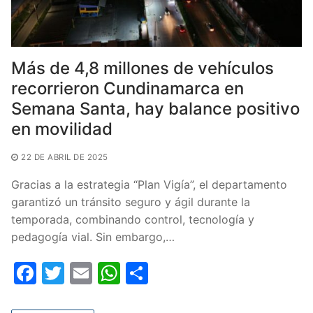
Más de 4,8 millones de vehículos
recorrieron Cundinamarca en
Semana Santa, hay balance positivo
en movilidad
22 DE ABRIL DE 2025
Gracias a la estrategia “Plan Vigía”, el departamento
garantizó un tránsito seguro y ágil durante la
temporada, combinando control, tecnología y
pedagogía vial. Sin embargo,…
F
T
E
W
C
a
w
m
h
o