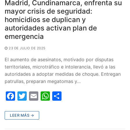
Madrid, Cundinamarca, enfrenta su
mayor crisis de seguridad:
homicidios se duplican y
autoridades activan plan de
emergencia
23 DE JULIO DE 2025
El aumento de asesinatos, motivado por disputas
territoriales, microtráfico e intolerancia, llevó a las
autoridades a adoptar medidas de choque. Entregan
patrullas, preparan megatomas y…
F
T
E
W
C
a
w
m
h
o
c
itt
ai
at
m
LEER MÁS →
e
er
l
s
p