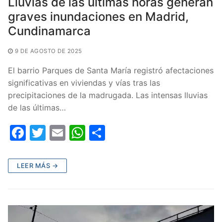
Lluvias de las últimas horas generan
graves inundaciones en Madrid,
Cundinamarca
9 DE AGOSTO DE 2025
El barrio Parques de Santa María registró afectaciones
significativas en viviendas y vías tras las
precipitaciones de la madrugada. Las intensas lluvias
de las últimas…
F
T
E
W
C
a
w
m
h
o
c
itt
ai
at
m
LEER MÁS →
e
er
l
s
p
b
A
ar
o
p
tir