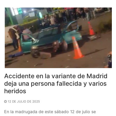
b
A
ar
o
p
tir
o
p
k
Accidente en la variante de Madrid
deja una persona fallecida y varios
heridos
12 DE JULIO DE 2025
En la madrugada de este sábado 12 de julio se