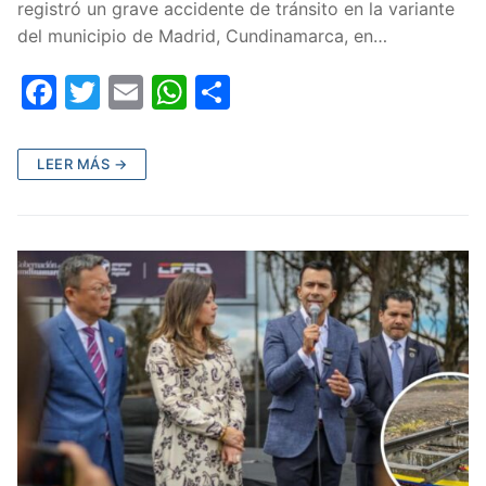
registró un grave accidente de tránsito en la variante
del municipio de Madrid, Cundinamarca, en…
F
T
E
W
C
a
w
m
h
o
c
itt
ai
at
m
LEER MÁS →
e
er
l
s
p
b
A
ar
o
p
tir
o
p
k