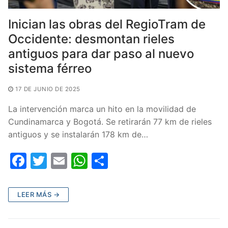
Inician las obras del RegioTram de
Occidente: desmontan rieles
antiguos para dar paso al nuevo
sistema férreo
17 DE JUNIO DE 2025
La intervención marca un hito en la movilidad de
Cundinamarca y Bogotá. Se retirarán 77 km de rieles
antiguos y se instalarán 178 km de…
F
T
E
W
C
a
w
m
h
o
c
itt
ai
at
m
LEER MÁS →
e
er
l
s
p
b
A
ar