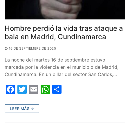
Hombre perdió la vida tras ataque a
bala en Madrid, Cundinamarca
16 DE SEPTIEMBRE DE 2025
La noche del martes 16 de septiembre estuvo
marcada por la violencia en el municipio de Madrid,
Cundinamarca. En un billar del sector San Carlos,…
F
T
E
W
C
a
w
m
h
o
c
itt
ai
at
m
LEER MÁS →
e
er
l
s
p
b
A
ar