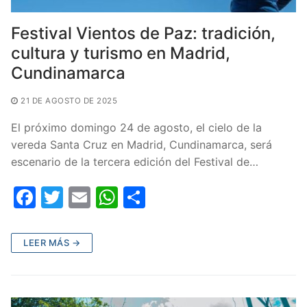
Festival Vientos de Paz: tradición,
cultura y turismo en Madrid,
Cundinamarca
21 DE AGOSTO DE 2025
El próximo domingo 24 de agosto, el cielo de la
vereda Santa Cruz en Madrid, Cundinamarca, será
escenario de la tercera edición del Festival de…
F
T
E
W
C
a
w
m
h
o
c
itt
ai
at
m
LEER MÁS →
e
er
l
s
p
b
A
ar
o
p
tir