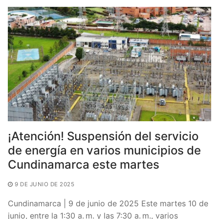
o
p
tir
o
p
k
¡Atención! Suspensión del servicio
de energía en varios municipios de
Cundinamarca este martes
9 DE JUNIO DE 2025
Cundinamarca | 9 de junio de 2025 Este martes 10 de
junio, entre la 1:30 a. m. y las 7:30 a. m., varios