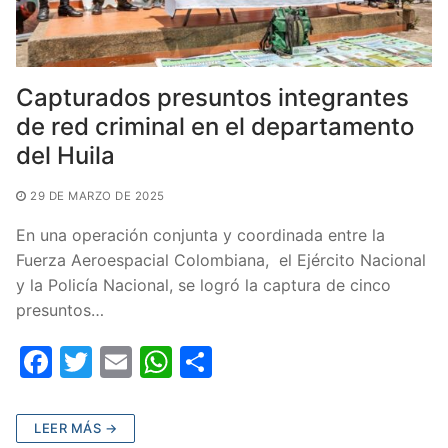
Capturados presuntos integrantes
de red criminal en el departamento
del Huila
29 DE MARZO DE 2025
En una operación conjunta y coordinada entre la
Fuerza Aeroespacial Colombiana, el Ejército Nacional
y la Policía Nacional, se logró la captura de cinco
presuntos…
F
T
E
W
C
a
w
m
h
o
c
itt
ai
at
m
LEER MÁS →