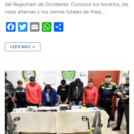
del Regiotram de Occidente. Conozca los horarios, las
rutas alternas y los cierres totales de fines…
F
T
E
W
C
a
w
m
h
o
c
itt
ai
at
m
LEER MÁS →
e
er
l
s
p
b
A
ar
o
p
tir
o
p
k