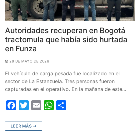
Autoridades recuperan en Bogotá
tractomula que había sido hurtada
en Funza
29 DE MAYO DE 2026
El vehículo de carga pesada fue localizado en el
sector de La Estanzuela. Tres personas fueron
capturadas en el operativo. En la mañana de este…
F
T
E
W
C
a
w
m
h
o
c
itt
ai
at
m
LEER MÁS →
e
er
l
s
p