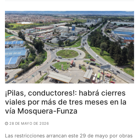
b
A
ar
o
p
tir
o
p
k
¡Pilas, conductores!: habrá cierres
viales por más de tres meses en la
vía Mosquera-Funza
28 DE MAYO DE 2026
Las restricciones arrancan este 29 de mayo por obras