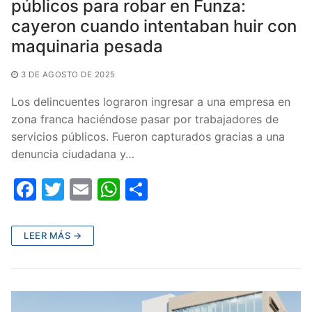
públicos para robar en Funza:
cayeron cuando intentaban huir con
maquinaria pesada
3 DE AGOSTO DE 2025
Los delincuentes lograron ingresar a una empresa en
zona franca haciéndose pasar por trabajadores de
servicios públicos. Fueron capturados gracias a una
denuncia ciudadana y…
F
T
E
W
C
a
w
m
h
o
c
itt
ai
at
m
LEER MÁS →
e
er
l
s
p
b
A
ar
o
p
tir