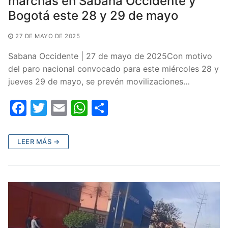
marchas en Sabana Occidente y
Bogotá este 28 y 29 de mayo
27 DE MAYO DE 2025
Sabana Occidente | 27 de mayo de 2025Con motivo
del paro nacional convocado para este miércoles 28 y
jueves 29 de mayo, se prevén movilizaciones…
F
T
E
W
C
a
w
m
h
o
c
itt
ai
at
m
LEER MÁS →
e
er
l
s
p
b
A
ar
o
p
tir
o
p
k