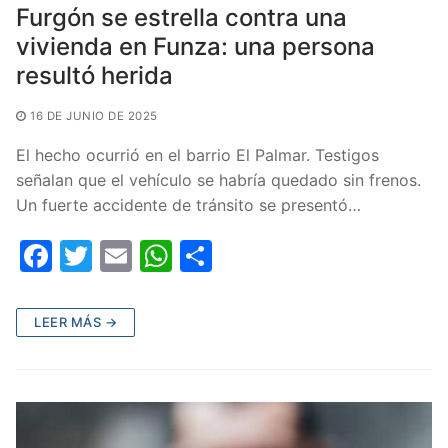
Furgón se estrella contra una
vivienda en Funza: una persona
resultó herida
16 DE JUNIO DE 2025
El hecho ocurrió en el barrio El Palmar. Testigos
señalan que el vehículo se habría quedado sin frenos.
Un fuerte accidente de tránsito se presentó…
F
T
E
W
C
a
w
m
h
o
c
itt
ai
at
m
LEER MÁS →
e
er
l
s
p
b
A
ar
o
p
tir
o
p