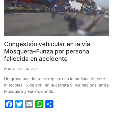
Congestión vehicular en la vía
Mosquera–Funza por persona
fallecida en accidente
16 DE ABRIL DE 2025
Un grave accidente se registró en la mañana de este
miércoles 16 de abril en la carrera 9, vía nacional entre
Mosquera y Funza, donde…
F
T
E
W
C
a
w
m
h
o