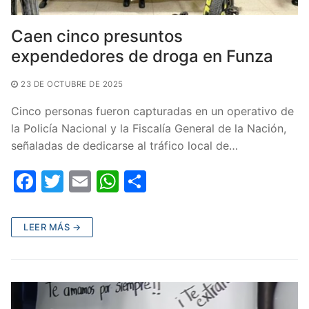
Caen cinco presuntos
expendedores de droga en Funza
23 DE OCTUBRE DE 2025
Cinco personas fueron capturadas en un operativo de
la Policía Nacional y la Fiscalía General de la Nación,
señaladas de dedicarse al tráfico local de…
F
T
E
W
C
a
w
m
h
o
c
itt
ai
at
m
LEER MÁS →
e
er
l
s
p
b
A
ar
o
p
tir