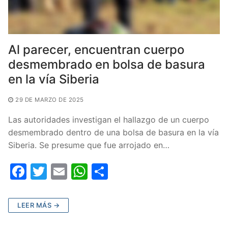
Al parecer, encuentran cuerpo
desmembrado en bolsa de basura
en la vía Siberia
29 DE MARZO DE 2025
Las autoridades investigan el hallazgo de un cuerpo
desmembrado dentro de una bolsa de basura en la vía
Siberia. Se presume que fue arrojado en…
F
T
E
W
C
a
w
m
h
o
c
itt
ai
at
m
LEER MÁS →
e
er
l
s
p