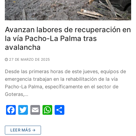
Avanzan labores de recuperación en
la vía Pacho-La Palma tras
avalancha
27 DE MARZO DE 2025
Desde las primeras horas de este jueves, equipos de
emergencia trabajan en la rehabilitación de la vía
Pacho-La Palma, específicamente en el sector de
Goteras,…
F
T
E
W
C
a
w
m
h
o
c
itt
ai
at
m
LEER MÁS →