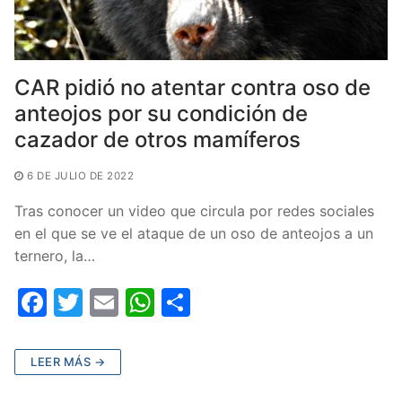
CAR pidió no atentar contra oso de
anteojos por su condición de
cazador de otros mamíferos
6 DE JULIO DE 2022
Tras conocer un video que circula por redes sociales
en el que se ve el ataque de un oso de anteojos a un
ternero, la…
F
T
E
W
C
a
w
m
h
o
c
itt
ai
at
m
LEER MÁS →
e
er
l
s
p