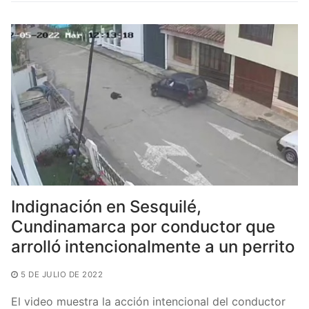
b
A
ar
o
p
tir
o
p
k
Indignación en Sesquilé,
Cundinamarca por conductor que
arrolló intencionalmente a un perrito
5 DE JULIO DE 2022
El video muestra la acción intencional del conductor