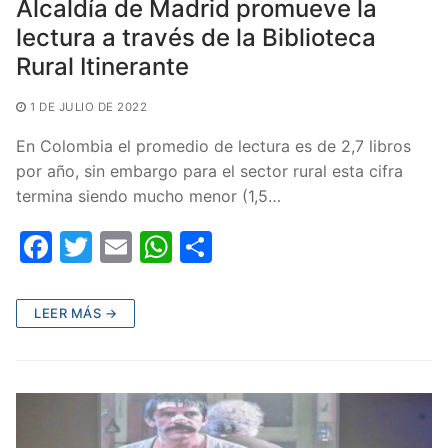
Alcaldía de Madrid promueve la
lectura a través de la Biblioteca
Rural Itinerante
1 DE JULIO DE 2022
En Colombia el promedio de lectura es de 2,7 libros
por año, sin embargo para el sector rural esta cifra
termina siendo mucho menor (1,5…
F
T
E
W
C
a
w
m
h
o
c
itt
ai
at
m
LEER MÁS →
e
er
l
s
p
b
A
ar
o
p
tir
o
p