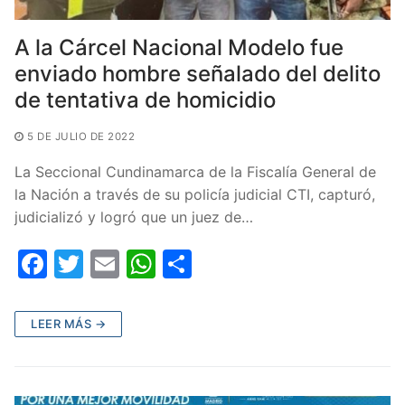
A la Cárcel Nacional Modelo fue
enviado hombre señalado del delito
de tentativa de homicidio
5 DE JULIO DE 2022
La Seccional Cundinamarca de la Fiscalía General de
la Nación a través de su policía judicial CTI, capturó,
judicializó y logró que un juez de…
F
T
E
W
C
a
w
m
h
o
c
itt
ai
at
m
LEER MÁS →
e
er
l
s
p
b
A
ar