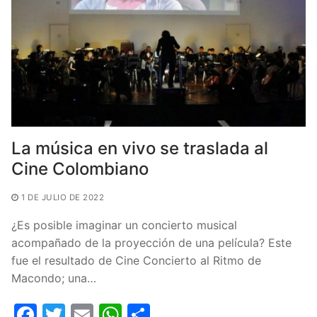
k
La música en vivo se traslada al
Cine Colombiano
1 DE JULIO DE 2022
¿Es posible imaginar un concierto musical
acompañado de la proyección de una película? Este
fue el resultado de Cine Concierto al Ritmo de
Macondo; una…
F
T
E
W
C