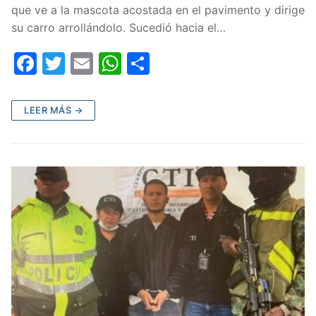
que ve a la mascota acostada en el pavimento y dirige
su carro arrollándolo. Sucedió hacia el…
F
T
E
W
C
a
w
m
h
o
c
itt
ai
at
m
LEER MÁS →
e
er
l
s
p
b
A
ar
o
p
tir
o
p
k